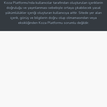
Koza Platformu'nda kullanıcılar tarafından oluşturulan içeriklerin
doğruluğu ve yayınlanması sebebiyle ortaya çıkabilecek yasal
yükümlülükler içeriği oluşturan kullanıcıya aittir. Sitede yer alan
içerik, görüş ve bilgilerin doğru olup olmamasından veya
eksikliğinden Koza Platformu sorumlu değildir.