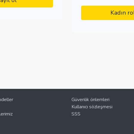
ayıt ol
Kadın ro
deller
Güvenlik önlemleri
Kullanıcı sözleşmesi
erimiz
SSS