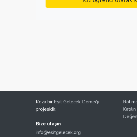
Kız öğrenci olarak k
Koza bir
Eşit Gelecek Derneği
Rol mo
projesidir.
Katılın
Değerl
Bize ulaşın
info@esitgelecek.org