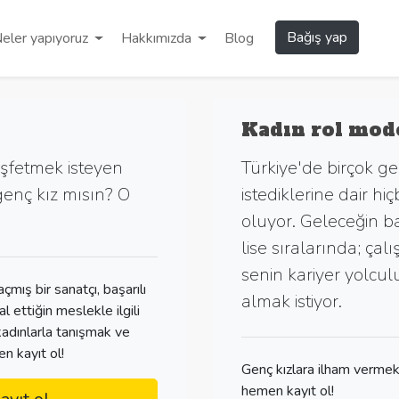
Bağış yap
eler yapıyoruz
Hakkımızda
Blog
Kadın rol mod
keşfetmek isteyen
Türkiye'de birçok g
genç kız mısın? O
istediklerine dair h
oluyor. Geleceğin ba
lise sıralarında; çalı
senin kariyer yolc
çmış bir sanatçı, başarılı
almak istiyor.
al ettiğin meslekle ilgili
 kadınlarla tanışmak ve
en kayıt ol!
Genç kızlara ilham vermek
hemen kayıt ol!